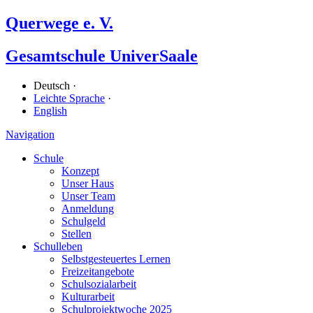
Querwege e. V.
Gesamtschule UniverSaale
Deutsch ·
Leichte Sprache
·
English
Navigation
Schule
Konzept
Unser Haus
Unser Team
Anmeldung
Schulgeld
Stellen
Schulleben
Selbstgesteuertes Lernen
Freizeitangebote
Schulsozialarbeit
Kulturarbeit
Schulprojektwoche 2025