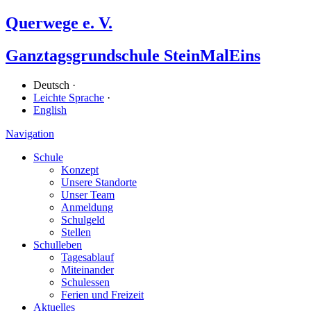
Querwege e. V.
Ganz­tags­grund­schule SteinMalEins
Deutsch ·
Leichte Sprache
·
English
Navigation
Schule
Konzept
Unsere Standorte
Unser Team
Anmeldung
Schulgeld
Stellen
Schulleben
Tagesablauf
Miteinander
Schulessen
Ferien und Freizeit
Aktuelles