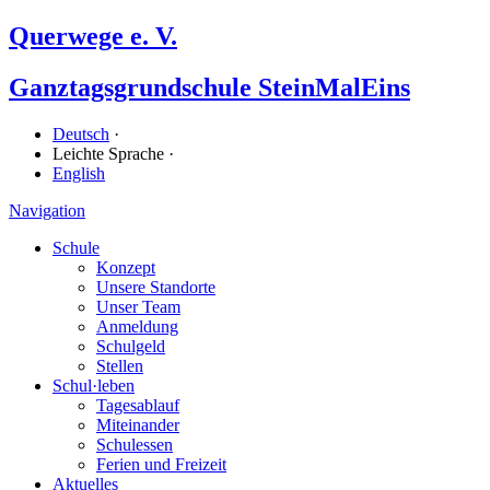
Querwege e. V.
Ganz­tags­grund­schule SteinMalEins
Deutsch
·
Leichte Sprache ·
English
Navigation
Schule
Konzept
Unsere Standorte
Unser Team
Anmeldung
Schulgeld
Stellen
Schul·leben
Tagesablauf
Miteinander
Schulessen
Ferien und Freizeit
Aktuelles