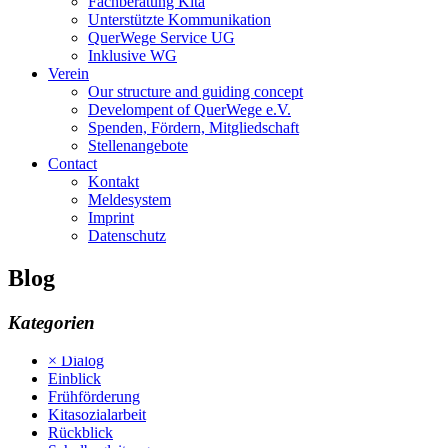
Fachberatung Kita
Unterstützte Kommunikation
QuerWege Service UG
Inklusive WG
Verein
Our structure and guiding concept
Develompent of QuerWege e.V.
Spenden, Fördern, Mitgliedschaft
Stellenangebote
Contact
Kontakt
Meldesystem
Imprint
Datenschutz
Blog
Kategorien
× Dialog
Einblick
Frühförderung
Kitasozialarbeit
Rückblick