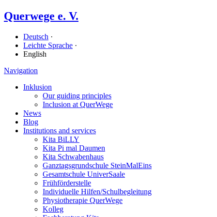
Querwege e. V.
Deutsch
·
Leichte Sprache
·
English
Navigation
Inklusion
Our guiding principles
Inclusion at QuerWege
News
Blog
Institutions and services
Kita BiLLY
Kita Pi mal Daumen
Kita Schwabenhaus
Ganz­tags­grund­schule SteinMalEins
Gesamtschule UniverSaale
Früh­förder­stelle
Individuelle Hilfen/​Schulbegleitung
Physiotherapie QuerWege
Kolleg