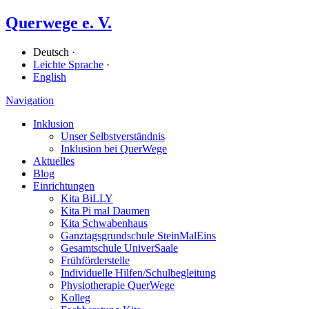
Querwege e. V.
Deutsch ·
Leichte Sprache
·
English
Navigation
Inklusion
Unser Selbstverständnis
Inklusion bei QuerWege
Aktuelles
Blog
Einrichtungen
Kita BiLLY
Kita Pi mal Daumen
Kita Schwabenhaus
Ganz­tags­grund­schule SteinMalEins
Gesamtschule UniverSaale
Früh­förder­stelle
Individuelle Hilfen/​Schulbegleitung
Physiotherapie QuerWege
Kolleg