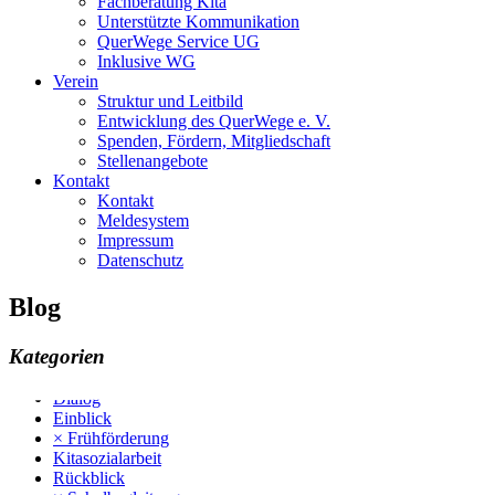
Fachberatung Kita
Unterstützte Kommunikation
QuerWege Service UG
Inklusive WG
Verein
Struktur und Leitbild
Entwicklung des QuerWege e. V.
Spenden, Fördern, Mitgliedschaft
Stellenangebote
Kontakt
Kontakt
Meldesystem
Impressum
Datenschutz
Blog
Kategorien
Dialog
Einblick
× Frühförderung
Kitasozialarbeit
Rückblick